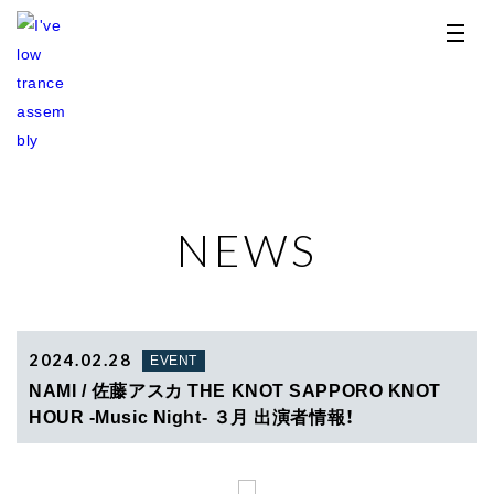
NEWS
TOP
NEWS
RELEASE
2024.02.28
EVENT
NAMI / 佐藤アスカ THE KNOT SAPPORO KNOT
PROFILE
HOUR -Music Night- ３月 出演者情報！
STORE