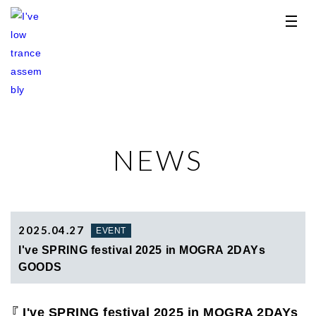
NEWS
TOP
NEWS
RELEASE
2025.04.27
EVENT
I've SPRING festival 2025 in MOGRA 2DAYs
PROFILE
GOODS
STORE
『 I've SPRING festival 2025 in MOGRA 2DAYs