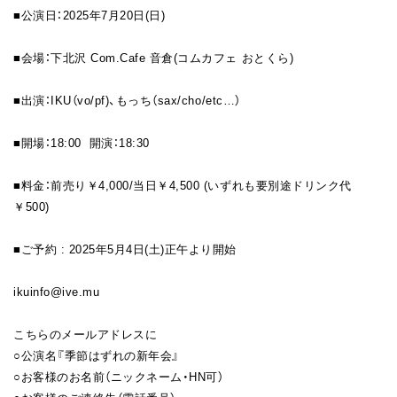
■公演日：2025年7月20日(日)
FAN CLUB
■会場：下北沢 Com.Cafe 音倉(コムカフェ おとくら)
■出演：IKU（vo/pf)、もっち（sax/cho/etc…）
■開場：18:00 開演：18:30
■料金：前売り￥4,000/当日￥4,500 (いずれも要別途ドリンク代
￥500)
■ご予約 : 2025年5月4日(土)正午より開始
ikuinfo@ive.mu
こちらのメールアドレスに
○公演名『季節はずれの新年会』
○お客様のお名前（ニックネーム・HN可）