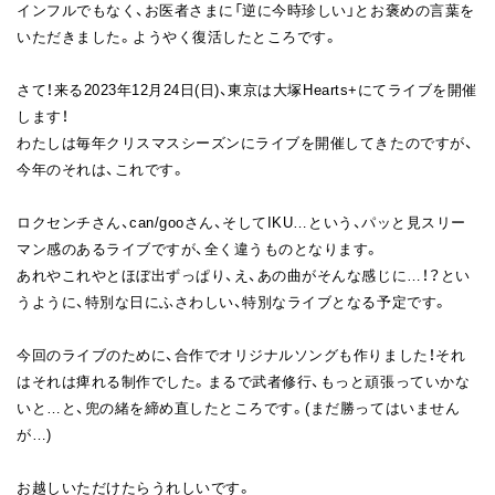
インフルでもなく、お医者さまに「逆に今時珍しい」とお褒めの言葉を
いただきました。ようやく復活したところです。
さて！来る2023年12月24日(日)、東京は大塚Hearts+にてライブを開催
します！
わたしは毎年クリスマスシーズンにライブを開催してきたのですが、
今年のそれは、これです。
ロクセンチさん、can/gooさん、そしてIKU…という、パッと見スリー
マン感のあるライブですが、全く違うものとなります。
あれやこれやとほぼ出ずっぱり、え、あの曲がそんな感じに…！？とい
うように、特別な日にふさわしい、特別なライブとなる予定です。
今回のライブのために、合作でオリジナルソングも作りました！それ
はそれは痺れる制作でした。まるで武者修行、もっと頑張っていかな
いと…と、兜の緒を締め直したところです。(まだ勝ってはいません
が…)
お越しいただけたらうれしいです。