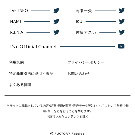
IVE INFO
高瀬一矢
NAMI
IKU
R.I.N.A
佐藤アスカ
I’ve Official Channel
利用規約
プライバシーポリシー
特定商取引法に基づく表記
お問い合わせ
よくある質問
当サイトに掲載されている内容（記事・画像・動画・音声データ等）はすべてにおいて無断で転
載、加工などを行うことを禁じます。
※許可されたコンテンツを除く
FUCTORY Records