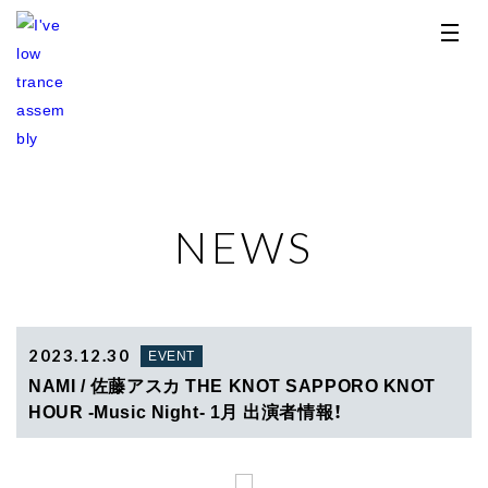
NEWS
TOP
NEWS
RELEASE
2023.12.30
EVENT
NAMI / 佐藤アスカ THE KNOT SAPPORO KNOT
PROFILE
HOUR -Music Night- 1月 出演者情報！
STORE