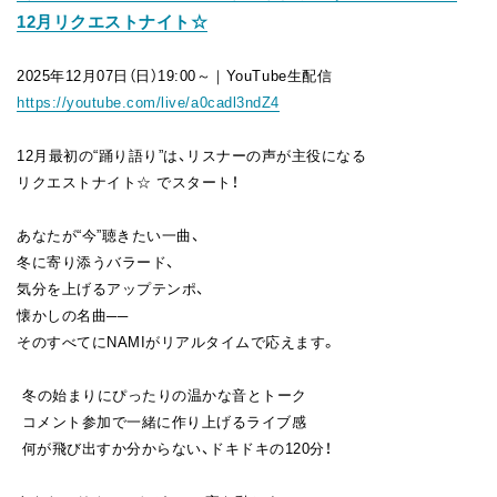
12月リクエストナイト☆
FAN CLUB
2025年12月07日（日）19:00～｜YouTube生配信
https://youtube.com/live/a0cadl3ndZ4
12月最初の“踊り語り”は、リスナーの声が主役になる
リクエストナイト☆ でスタート！
あなたが“今”聴きたい一曲、
冬に寄り添うバラード、
気分を上げるアップテンポ、
懐かしの名曲──
そのすべてにNAMIがリアルタイムで応えます。
️ 冬の始まりにぴったりの温かな音とトーク
コメント参加で一緒に作り上げるライブ感
何が飛び出すか分からない、ドキドキの120分！