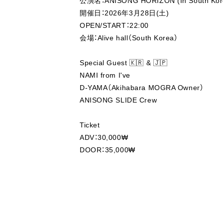
公演名：ANISONG HORIZON (In South Kor
開催日：2026年3月28日(土)
OPEN/START：22:00
会場：Alive hall（South Korea）
Special Guest 🇰🇷 & 🇯🇵
NAMI from I've
D-YAMA（Akihabara MOGRA Owner）
ANISONG SLIDE Crew
Ticket
ADV：30,000₩
DOOR：35,000₩