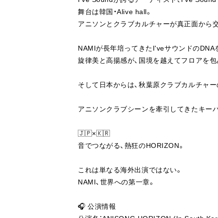
舞台は韓国・Alive hall。
アニソンとクラブカルチャーが真正面から交差する
NAMIが長年培ってきたI'veサウンドのD
旋律美と高揚感が、国境を越えてフロアを包
そして日本からは、秋葉原クラブカルチャーの象
アニソンクラブシーンを牽引してきたキーパーソ
🇯🇵×🇰🇷
音でつながる、熱狂のHORIZON。
これは単なる海外出演ではない。
NAMI、世界への第一章。
🎧 公演情報