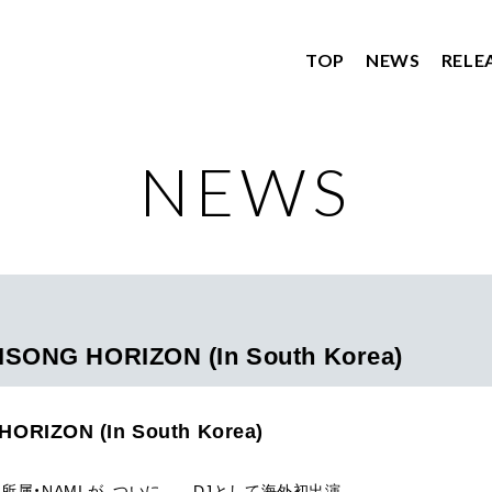
TOP
NEWS
RELE
NEWS
TOP
NEWS
ONG HORIZON (In South Korea)
RELEASE
PROFILE
RIZON (In South Korea)
STORE
ound 所属・NAMI が、ついに――DJとして海外初出演。