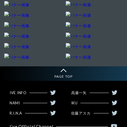
PAGE TOP
IVE INFO
高瀬一矢
NAMI
IKU
R.I.N.A
佐藤アスカ
I’ve Official Channel