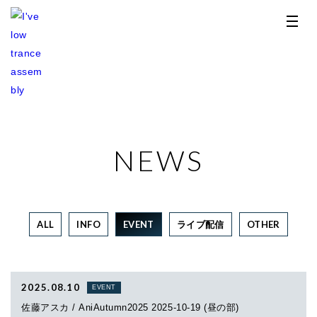
NEWS
TOP
NEWS
ALL
INFO
EVENT
ライブ配信
OTHER
RELEASE
PROFILE
2025.08.10
EVENT
STORE
佐藤アスカ / AniAutumn2025 2025-10-19 (昼の部)