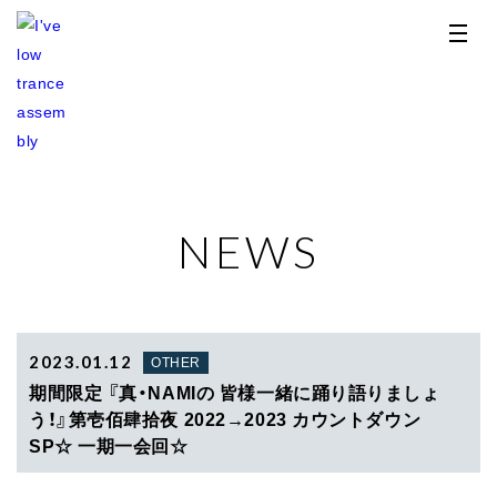
NEWS
TOP
NEWS
RELEASE
2023.01.12
OTHER
期間限定 『真・NAMIの 皆様一緒に踊り語りましょ
PROFILE
う！』第壱佰肆拾夜 2022→2023 カウントダウン
SP☆ 一期一会回☆
STORE