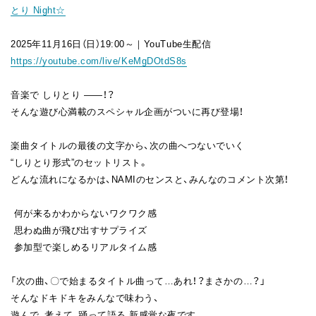
とり Night☆
FAN CLUB
2025年11月16日（日）19:00～｜YouTube生配信
https://youtube.com/live/KeMgDOtdS8s
音楽で しりとり ――！？
そんな遊び心満載のスペシャル企画がついに再び登場！
楽曲タイトルの最後の文字から、次の曲へつないでいく
“しりとり形式”のセットリスト。
どんな流れになるかは、NAMIのセンスと、みんなのコメント次第！
何が来るかわからないワクワク感
思わぬ曲が飛び出すサプライズ
参加型で楽しめるリアルタイム感
「次の曲、〇で始まるタイトル曲って…あれ！？まさかの…？」
そんなドキドキをみんなで味わう、
遊んで、考えて、踊って語る 新感覚な夜です。