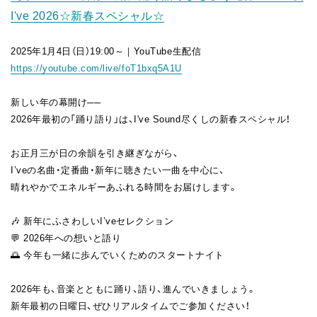
I've 2026☆新春スペシャル☆
FAN CLUB
2025年1月4日（日）19:00～｜YouTube生配信
https://youtube.com/live/foT1bxq5A1U
新しい年の幕開け──
2026年最初の「踊り語り」は、I've Sound尽くしの新春スペシャル！
お正月三が日の余韻を引き継ぎながら、
I’veの名曲・定番曲・新年に聴きたい一曲を中心に、
晴れやかでエネルギーあふれる時間をお届けします。
🎶 新年にふさわしいI’veセレクション
💬 2026年への想いと語り
🌅 今年も一緒に歩んでいくためのスタートナイト
2026年も、音楽とともに踊り、語り、進んでいきましょう。
新年最初の日曜日、ぜひリアルタイムでご参加ください！