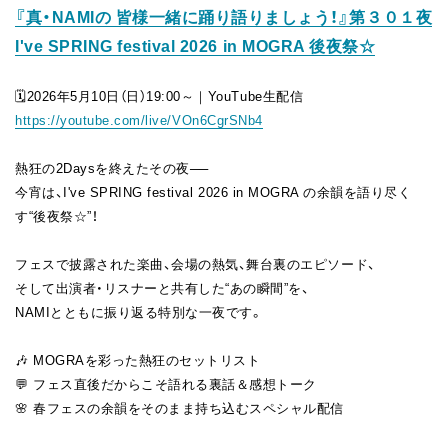
『真・NAMIの 皆様一緒に踊り語りましょう！』第３０１夜
FAN CLUB
I've SPRING festival 2026 in MOGRA 後夜祭☆
🗓️2026年5月10日（日）19:00～｜YouTube生配信
https://youtube.com/live/VOn6CgrSNb4
熱狂の2Daysを終えたその夜──
今宵は、I've SPRING festival 2026 in MOGRA の余韻を語り尽く
す“後夜祭☆”！
フェスで披露された楽曲、会場の熱気、舞台裏のエピソード、
そして出演者・リスナーと共有した“あの瞬間”を、
NAMIとともに振り返る特別な一夜です。
🎶 MOGRAを彩った熱狂のセットリスト
💬 フェス直後だからこそ語れる裏話＆感想トーク
🌸 春フェスの余韻をそのまま持ち込むスペシャル配信