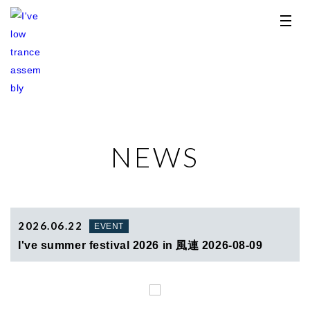
NEWS
TOP
NEWS
RELEASE
2026.06.22
EVENT
I've summer festival 2026 in 風連 2026-08-09
PROFILE
STORE