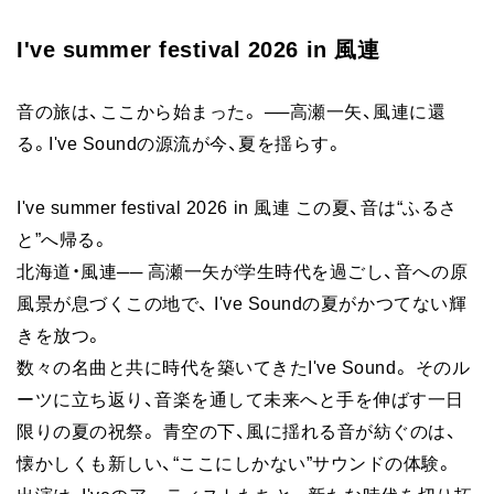
FAN CLUB
I've summer festival 2026 in 風連
音の旅は、ここから始まった。 ──高瀬一矢、風連に還
る。I've Soundの源流が今、夏を揺らす。
I've summer festival 2026 in 風連 この夏、音は“ふるさ
と”へ帰る。
北海道・風連── 高瀬一矢が学生時代を過ごし、音への原
風景が息づくこの地で、 I've Soundの夏がかつてない輝
きを放つ。
数々の名曲と共に時代を築いてきたI've Sound。 そのル
ーツに立ち返り、音楽を通して未来へと手を伸ばす一日
限りの夏の祝祭。 ⻘空の下、風に揺れる音が紡ぐのは、
懐かしくも新しい、“ここにしかない”サウンドの体験。