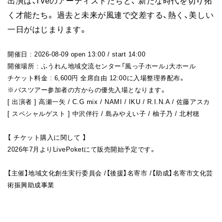
出演は、I'veのアーティストたちと、 新たな時代を切り拓
く才能たち。 過去と未来が風連で交差する、熱く、美しい
一日がはじまります。
開催日 : 2026-08-09 open 13:00 / start 14:00
開催場所 : ふうれん地域交流センター「風っ子ホール」大ホール
チケット料金 : 6,600円 全席自由 12:00に入場整理券配布。
※バスツアー参加者の方からの優先入場となります。
[ 出演者 ] 高瀬一矢 / C.G mix / NAMI / IKU / R.I.N.A / 佐藤アスカ
[ スペシャルゲスト ] 中沢伴行 / 島みやえい子 / 柚子乃 / 北村穂
【 チケット購入に関して 】
2026年7月よりLivePoketにて販売開始予定です。
【主催】地域文化創生実行委員会 /【後援】名寄市 /【助成】名寄市文化芸
術振興助成事業