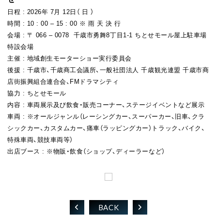
FAN CLUB
日程 : 2026年 7月 12日（ 日 ）
時間 : 10 : 00 – 15 : 00 ※ 雨 天 決 行
会場 : 〒 066 – 0078 千歳市勇舞8丁目1-1 ちとせモール屋上駐車場
特設会場
主催 : 地域創生モーターショー実行委員会
後援 : 千歳市、千歳商工会議所、一般社団法人 千歳観光連盟 千歳市商
店街振興組合連合会、FMドラマシティ
協力 : ちとせモール
内容 : 車両展示及び飲食・販売コーナー、ステージイベントなど展示
車両 : ※オールジャンル（レーシングカー、スーパーカー、旧車、クラ
シックカー、カスタムカー、痛車（ラッピングカー）トラック、バイク、
特殊車両、競技車両等）
出店ブース : ※物販・飲食（ショップ、ディーラーなど）
BACK